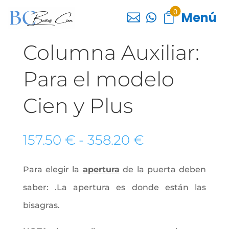
0
Menú



Columna Auxiliar:
Para el modelo
Cien y Plus
Rango
157.50
€
-
358.20
€
de
precios:
Para elegir la
apertura
de la puerta deben
desde
157.50 €
saber: .La apertura es donde están las
hasta
bisagras.
358.20 €