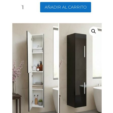
COLUMNA
AÑADIR AL CARRITO
AUXILIAR:
PARA
EL
MODELO
CIEN
Y
PLUS
CANTIDAD