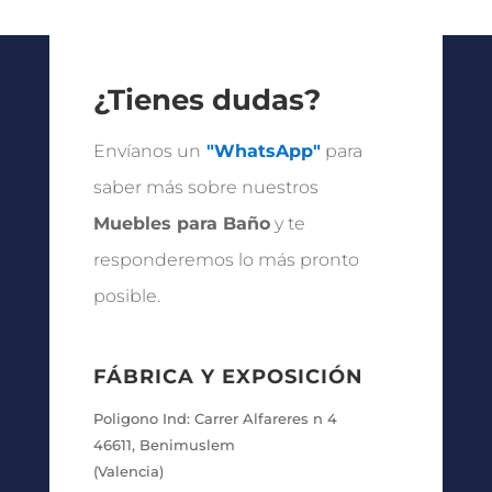
precios:
desde
157.50 €
hasta
¿Tienes dudas?
358.20 €
Envíanos un
"WhatsApp"
para
saber más sobre nuestros
Muebles para Baño
y te
responderemos lo más pronto
posible.
FÁBRICA Y EXPOSICIÓN
Poligono Ind: Carrer Alfareres n 4
46611, Benimuslem
(Valencia)