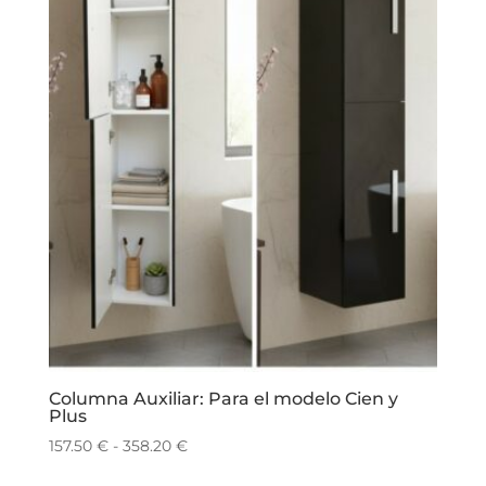
Columna Auxiliar: Para el modelo Cien y
Plus
Rango
157.50
€
-
358.20
€
de