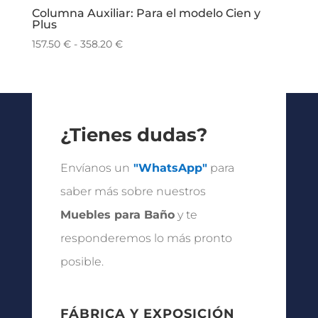
Columna Auxiliar: Para el modelo Cien y
Plus
Rango
157.50
€
-
358.20
€
de
precios:
desde
157.50 €
hasta
¿Tienes dudas?
358.20 €
Envíanos un
"WhatsApp"
para
saber más sobre nuestros
Muebles para Baño
y te
responderemos lo más pronto
posible.
FÁBRICA Y EXPOSICIÓN