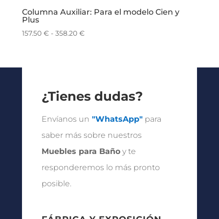
Columna Auxiliar: Para el modelo Cien y
Plus
Rango
157.50
€
-
358.20
€
de
precios:
desde
157.50 €
hasta
¿Tienes dudas?
358.20 €
Envíanos un
"WhatsApp"
para
saber más sobre nuestros
Muebles para Baño
y te
responderemos lo más pronto
posible.