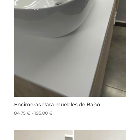
Encimeras Para muebles de Baño
Rango
84.75
€
-
195.00
€
de
precios:
desde