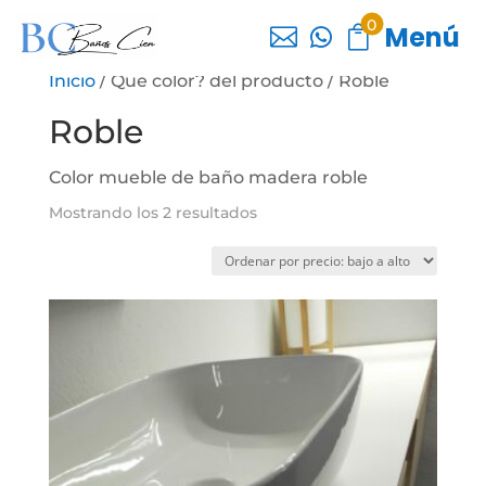
0
Menú



Inicio
/ Que color? del producto / Roble
Roble
Color mueble de baño madera roble
Ordenado
Mostrando los 2 resultados
por
precio:
bajo
a
alto