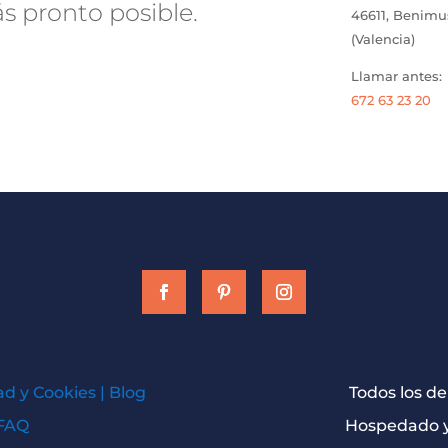
 pronto posible.
46611, Benim
(Valencia)
Llamar antes:
672 63 23 20
ad y Cookies
|
Blog
Todos los d
FAQ
Hospedado y