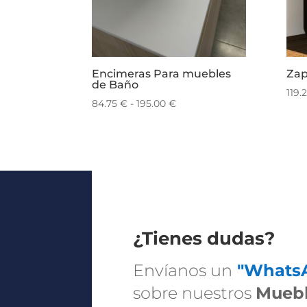
Encimeras Para muebles
Zap
de Baño
119.
Rango
84.75
€
-
195.00
€
de
precios:
desde
84.75 €
hasta
195.00 €
¿Tienes dudas?
Envíanos un
"Whats
sobre nuestros
Muebl