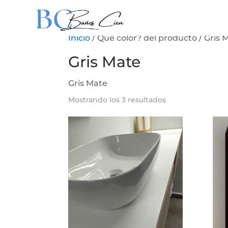
Inicio
/ Que color? del producto / Gris 
Gris Mate
Gris Mate
Ordenado
Mostrando los 3 resultados
por
precio:
bajo
a
alto