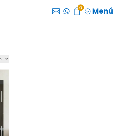
0
Menú



;