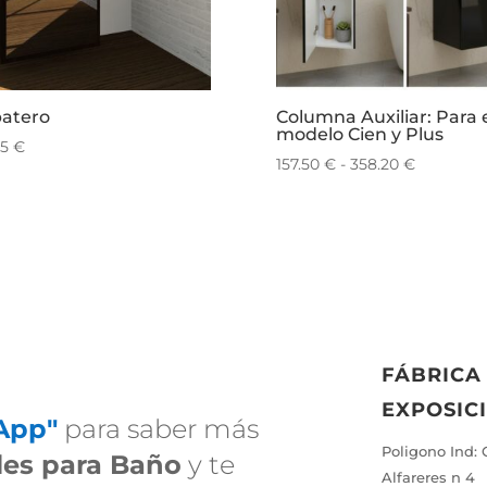
atero
Columna Auxiliar: Para 
modelo Cien y Plus
25
€
Rango
157.50
€
-
358.20
€
de
precios:
desde
157.50 €
hasta
358.20 €
FÁBRICA
EXPOSIC
App"
para saber más
Poligono Ind: 
es para Baño
y te
Alfareres n 4