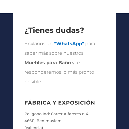
precios:
desde
443.25 €
hasta
¿Tienes dudas?
761.25 €
Envíanos un
"WhatsApp"
para
saber más sobre nuestros
Muebles para Baño
y te
responderemos lo más pronto
posible.
FÁBRICA Y EXPOSICIÓN
Poligono Ind: Carrer Alfareres n 4
46611, Benimuslem
(Valencia)