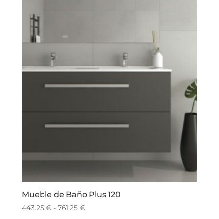
Mueble de Baño Plus 120
Rango
443.25
€
-
761.25
€
de