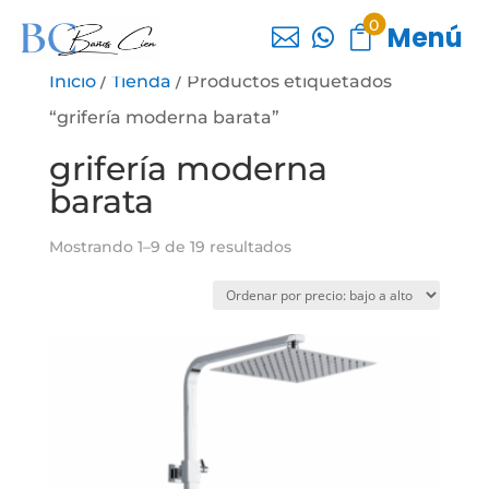
0
Menú



Inicio
/
Tienda
/ Productos etiquetados
“grifería moderna barata”
grifería moderna
barata
Ordenado
Mostrando 1–9 de 19 resultados
por
precio:
bajo
a
alto