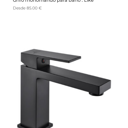
Grifo monomando para baño : Like
Desde
85.00
€