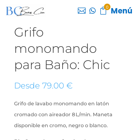
0
Menú



Grifo
monomando
para Baño: Chic
Desde
79.00
€
Grifo de lavabo monomando en latón
cromado con aireador 8 L/min. Maneta
disponible en cromo, negro o blanco.