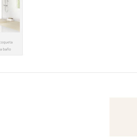
coqueta
ra baño