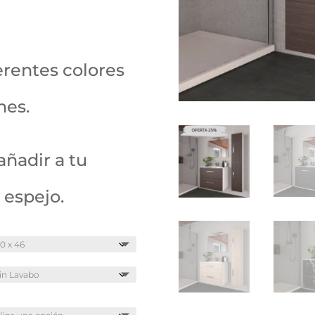
erentes colores
nes.
ñadir a tu
 espejo.