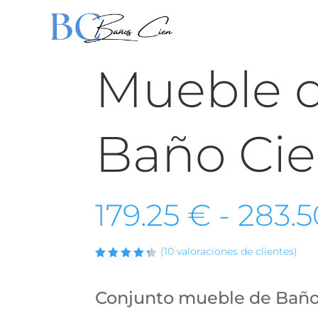
Mueble 
Baño Ci
179.25
€
-
283.
(
10
valoraciones de clientes)
Valorado
con
4.33
de
Conjunto mueble de Baño
5 en
base a
valoraci