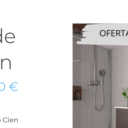
de
en
Rango
50
€
de
precios:
desde
179.25 €
hasta
 Cien
283.50 €