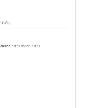
e baño.
oderno
estés donde estés.