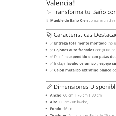
Valencia!!
✨ Transforma tu Baño con
El
Mueble de Baño Cien
combina un diseñ
🚀 Características Destac
✅
Entrega totalmente montado
(no e
✅
Cajones auto frenados
con guías ocu
✅ Diseño
suspendido o con patas de
✅ Incluye
lavabo cerámico
y
espejo s
✅
Cajón metálico extrafino blanco
co
📏 Dimensiones Disponibl
Ancho
: 60 cm | 70 cm | 80 cm
Alto
: 60 cm (sin lavabo)
Fondo
: 46 cm
Tiradores
: Aluminio cepillado de 25 cm