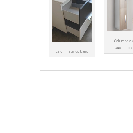
Columna o 
auxiliar pa
cajón metálico baño