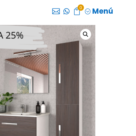
0
Menú



;