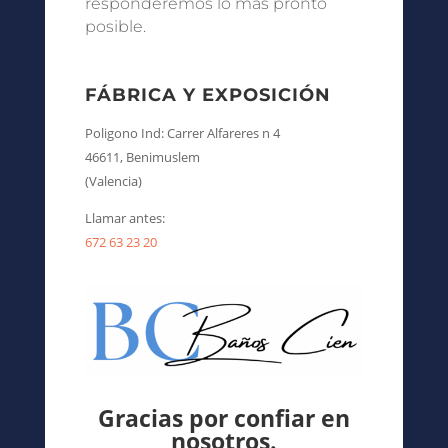
responderemos lo más pronto
posible.
FÁBRICA Y EXPOSICIÓN
Poligono Ind: Carrer Alfareres n 4
46611, Benimuslem
(Valencia)
Llamar antes:
672 63 23 20
Gracias por confiar en
nosotros.