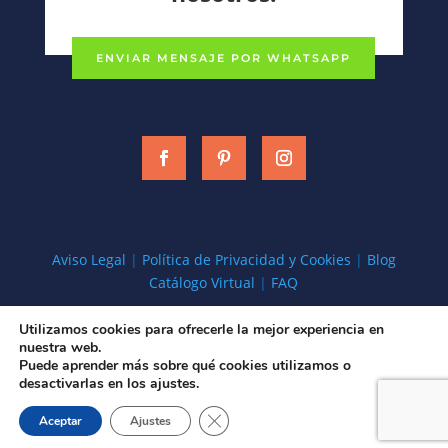
ENVIAR MENSAJE POR WHATSAPP
Aviso Legal
|
Política de Privacidad y Cookies
|
Blog
Catálogo Virtual
|
FAQ
Utilizamos cookies para ofrecerle la mejor experiencia en
Todos los derechos © 2026 | Baños Cien
nuestra web.
Hospedado y Diseñado por
SolucionesK
Puede aprender más sobre qué cookies utilizamos o
desactivarlas en los ajustes.
Cerrar el banner de cookies RGPD
Aceptar
Ajustes