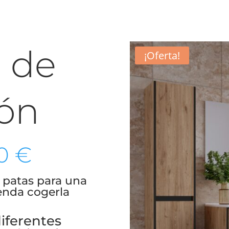
 de
¡Oferta!
ón
Rango
00
€
de
precios:
patas para una
desde
ienda cogerla
90.00 €
hasta
414.00 €
iferentes