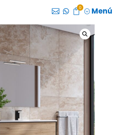
0
Menú



;