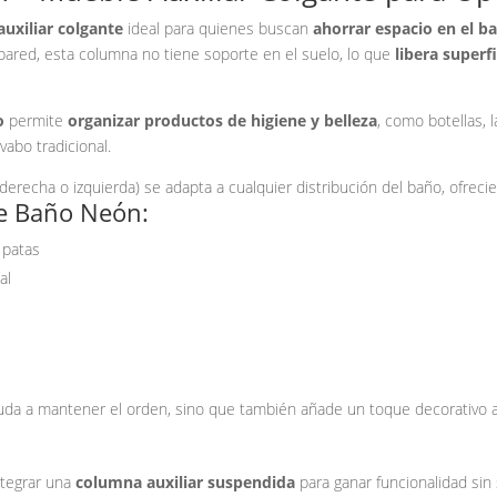
uxiliar colgante
ideal para quienes buscan
ahorrar espacio en el b
 pared, esta columna no tiene soporte en el suelo, lo que
libera superfi
o
permite
organizar productos de higiene y belleza
, como botellas, 
abo tradicional.
derecha o izquierda) se adapta a cualquier distribución del baño, ofrec
de Baño Neón:
 patas
al
uda a mantener el orden, sino que también añade un toque decorativo a
ntegrar una
columna auxiliar suspendida
para ganar funcionalidad sin s