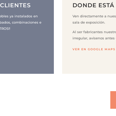
CLIENTES
DONDE ESTÁ 
ebles ya instalados en
Ven directamente a nue
cabados, combinaciones e
sala de exposición.
TROS!!
Al ser fabricantes nuestr
irregular, avísenos antes
VER EN GOOGLE MAPS
A TU MEDIDA