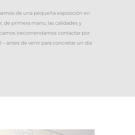
onemos de una pequeña exposición en
, de primera mano, las calidades y
ricamos (recomendamos contactar por
 – antes de venir para concretar un día