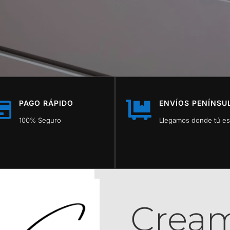
PAGO RÁPIDO
ENVÍOS PENÍNSU


100% Seguro
Llegamos donde tú es
Cream