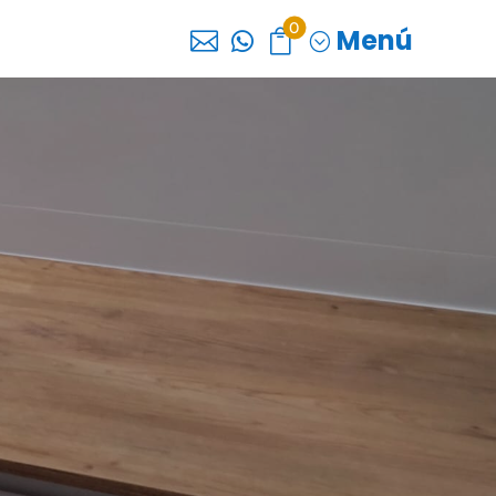
0
Menú



;