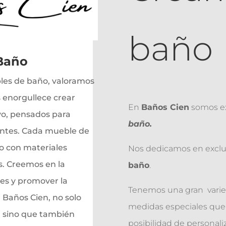
baño
 Baño
les de baño, valoramos
s enorgullece crear
En
Baños Cien
somos e
ivo, pensados para
baño.
ientes. Cada mueble de
o con materiales
Nos dedicamos en exclus
. Creemos en la
baño
.
les y promover la
Tenemos una gran varie
 Baños Cien, no solo
medidas especiales que s
 sino que también
posibilidad de personali