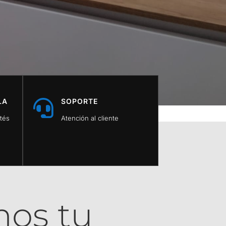
LA
SOPORTE

tés
Atención al cliente
os tu