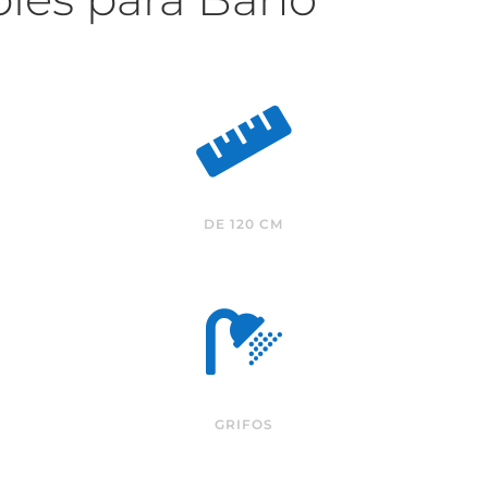

DE 120 CM

GRIFOS