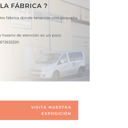
LA FÁBRICA ?
stra fábrica donde tenemos una pequeña
o horario de atención es un poco
 672632320
VISITA NUESTRA
EXPOSICIÓN