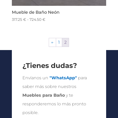
Mueble de Baño Neón
Rango
317.25
€
-
724.50
€
de
precios:
desde
←
1
2
317.25 €
hasta
724.50 €
¿Tienes dudas?
Envíanos un
"WhatsApp"
para
saber más sobre nuestros
Muebles para Baño
y te
responderemos lo más pronto
posible.