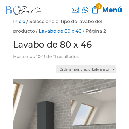
0
Menú



Inicio
/ Seleccione el tipo de lavabo del
producto /
Lavabo de 80 x 46
/ Página 2
Lavabo de 80 x 46
Ordenado
Mostrando 10–11 de 11 resultados
por
precio:
bajo
a
alto