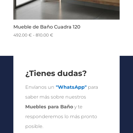
Mueble de Baño Cuadra 120
Rango
492.00
€
-
810.00
€
de
precios:
desde
492.00 €
hasta
¿Tienes dudas?
810.00 €
Envíanos un
"WhatsApp"
para
saber más sobre nuestros
Muebles para Baño
y te
responderemos lo más pronto
posible.