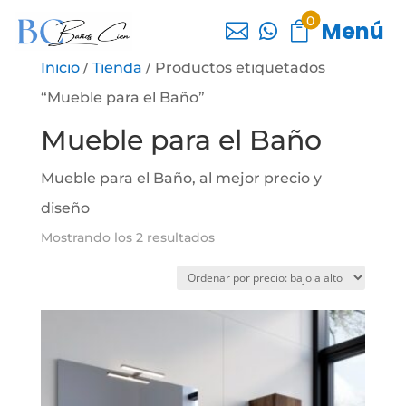
0
Menú



Inicio
/
Tienda
/ Productos etiquetados
“Mueble para el Baño”
Mueble para el Baño
Mueble para el Baño, al mejor precio y
diseño
Ordenado
Mostrando los 2 resultados
por
precio:
bajo
a
alto