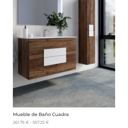
Mueble de Baño Cuadra
Rango
261.75
€
-
557.25
€