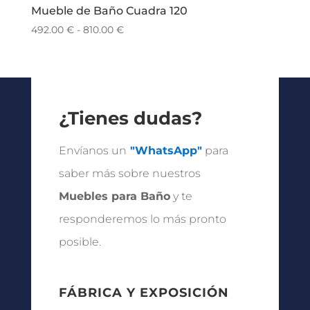
Mueble de Baño Cuadra 120
Rango
492.00
€
-
810.00
€
de
precios:
desde
492.00 €
hasta
¿Tienes dudas?
810.00 €
Envíanos un
"WhatsApp"
para
saber más sobre nuestros
Muebles para Baño
y te
responderemos lo más pronto
posible.
FÁBRICA Y EXPOSICIÓN