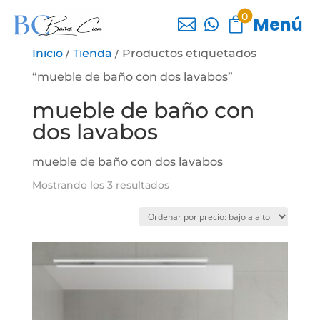
0
Menú



Inicio
/
Tienda
/ Productos etiquetados
“mueble de baño con dos lavabos”
mueble de baño con
dos lavabos
mueble de baño con dos lavabos
Ordenado
Mostrando los 3 resultados
por
precio:
bajo
a
alto