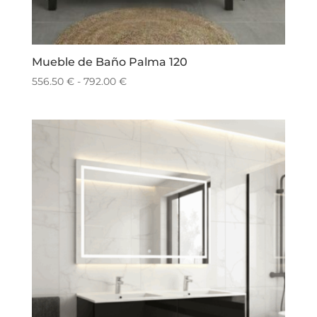
Mueble de Baño Palma 120
Rango
556.50
€
-
792.00
€
de
precios:
desde
556.50 €
hasta
792.00 €