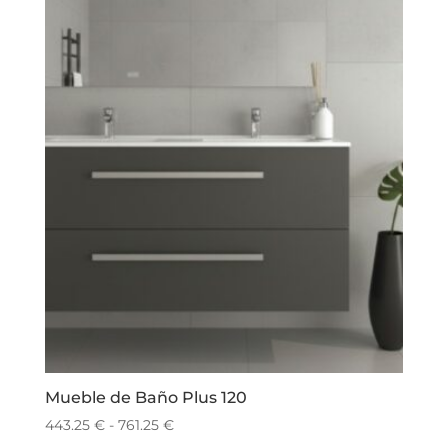
Mueble de Baño Plus 120
Rango
443.25
€
-
761.25
€
de