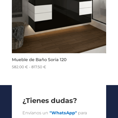
Mueble de Baño Soria 120
Rango
582.00
€
-
817.50
€
de
precios:
desde
582.00 €
hasta
¿Tienes dudas?
817.50 €
Envíanos un
"WhatsApp"
para