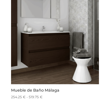
Mueble de Baño Málaga
Rango
254.25
€
-
519.75
€
de
precios: