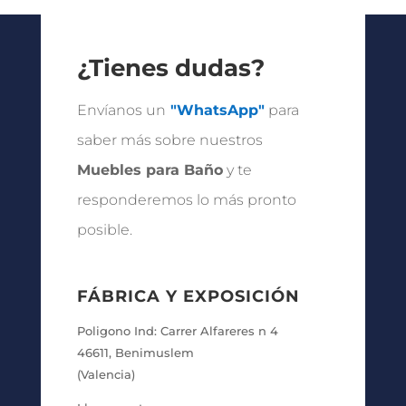
desde
254.25 €
hasta
¿Tienes dudas?
519.75 €
Envíanos un
"WhatsApp"
para
saber más sobre nuestros
Muebles para Baño
y te
responderemos lo más pronto
posible.
FÁBRICA Y EXPOSICIÓN
Poligono Ind: Carrer Alfareres n 4
46611, Benimuslem
(Valencia)