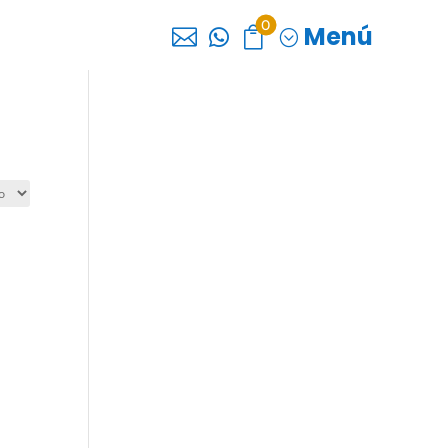
0
Menú



;