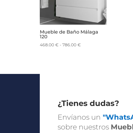
Mueble de Baño Málaga
120
Rango
468.00
€
-
786.00
€
de
precios:
desde
468.00 €
hasta
786.00 €
¿Tienes dudas?
Envíanos un
"Whats
sobre nuestros
Muebl