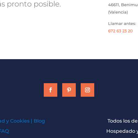
 pronto posible.
46611, Benim
(Valencia)
Llamar antes:
672 63 23 20
ad y Cookies
|
Blog
Todos los d
FAQ
Hospedado y