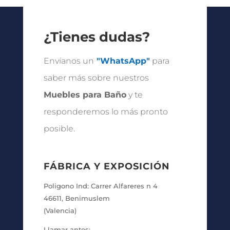
desde
153.75 €
hasta
¿Tienes dudas?
238.50 €
Envíanos un
"WhatsApp"
para
saber más sobre nuestros
Muebles para Baño
y te
responderemos lo más pronto
posible.
FÁBRICA Y EXPOSICIÓN
Poligono Ind: Carrer Alfareres n 4
46611, Benimuslem
(Valencia)
Llamar antes: