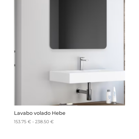
Lavabo volado Hebe
Rango
153.75
€
-
238.50
€
de
precios: