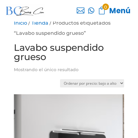
0
Menú



Inicio
/
Tienda
/ Productos etiquetados
“Lavabo suspendido grueso”
Lavabo suspendido
grueso
Mostrando el único resultado