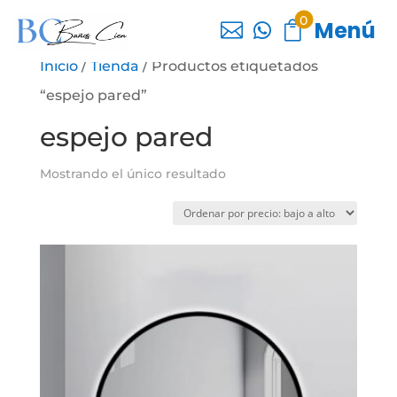
0
Menú



Inicio
/
Tienda
/ Productos etiquetados
“espejo pared”
espejo pared
Mostrando el único resultado