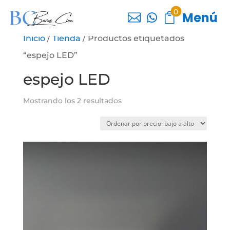
0
Menú



Inicio
/
Tienda
/ Productos etiquetados
“espejo LED”
espejo LED
Ordenado
Mostrando los 2 resultados
por
precio:
bajo
a
alto