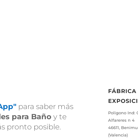
FÁBRICA
EXPOSIC
App"
para saber más
Poligono Ind: 
es para Baño
y te
Alfareres n 4
 pronto posible.
46611, Benim
(Valencia)