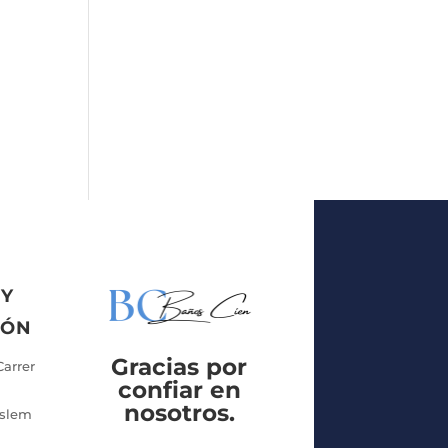
 Y
IÓN
Gracias por
Carrer
confiar en
nosotros.
uslem