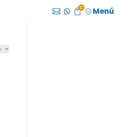
0
Menú



;